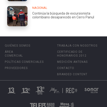
NACIONAL
Continúa la búsqueda de excursionista
colombiano desaparecido en Cerro Panul
QUIÉNES SOMOS
TRABAJA CON NOSOTROS
ÁREA
CERTIFICADO DE
COMERCIAL
HONORARIOS 2012
POLÍTICAS COMERCIALES
MEDICIÓN ANTENAS
PROVEEDORES
CONTACTO
BRANDED CONTENT