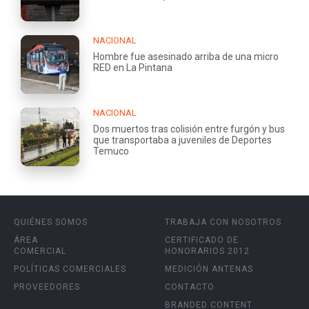
NACIONAL
Hombre fue asesinado arriba de una micro
RED en La Pintana
NACIONAL
Dos muertos tras colisión entre furgón y bus
que transportaba a juveniles de Deportes
Temuco
QUIÉNES SOMOS
TRABAJA CON NOSOTROS
ÁREA
CERTIFICADO DE
COMERCIAL
HONORARIOS 2012
POLÍTICAS COMERCIALES
MEDICIÓN ANTENAS
PROVEEDORES
CONTACTO
BRANDED CONTENT