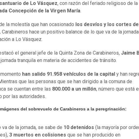
santuario de Lo Vásquez
, con razón del feriado religioso de la
ada Concepción de la Virgen María
.
de la molestía que han ocasionado
los desvíos y los cortes de
, Carabineros hace un positivo balance de lo que va de la jornad
ación a Lo Vásquez.
stacó el general jefe de la Quinta Zona de Carabineros,
Jaime B
 jornada tranquila en materia de accidentes de tránsito.
l momento
han salido 91.958 vehículos de la capital
y han reg
Mientras que las personas que se han dirigido a la comuna de
ca se cuentan entre las
800.000 a un millón
, número que está e
 por las autoridades.
 imágenes del sobrevuelo de Carabineros a la peregrinación:
e va de la jornada, se sabe de
10 detenidos
(
la mayoría por ord
es),
3 muertos en colisiones
que se han producido en