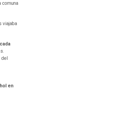
la comuna
s viajaba
icada
s.
 del
hol en