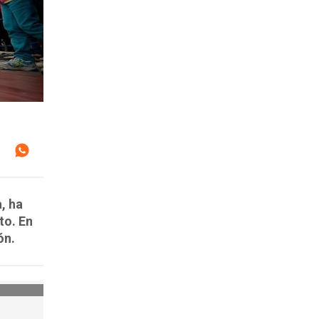
, ha
to. En
ón.