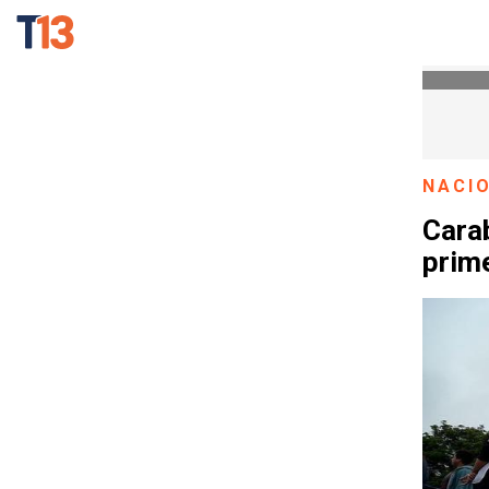
NACI
Carab
prim