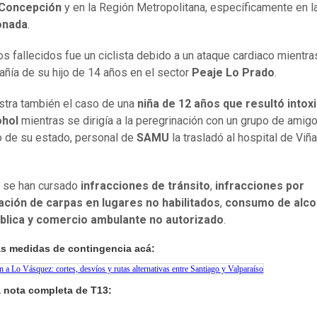
 Concepción
y en la Región Metropolitana, específicamente en 
onada
.
os fallecidos fue un ciclista debido a un ataque cardiaco mientra
ñía de su hijo de 14 años en el sector
Peaje Lo Prado
.
stra también el caso de una
niña de 12 años que resultó intox
ohol
mientras se dirigía a la peregrinación con un grupo de amigo
 de su estado, personal de
SAMU
la trasladó al hospital de Viña
 se han cursado
infracciones de tránsito
,
infracciones por
lación de carpas en lugares no habilitados
,
consumo de alco
pública y comercio ambulante no autorizado
.
as medidas de contingencia acá:
n a Lo Vásquez: cortes, desvíos y rutas alternativas entre Santiago y Valparaíso
a nota completa de T13: