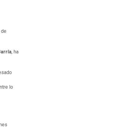
a de
arría
, ha
resado
ntre lo
enes