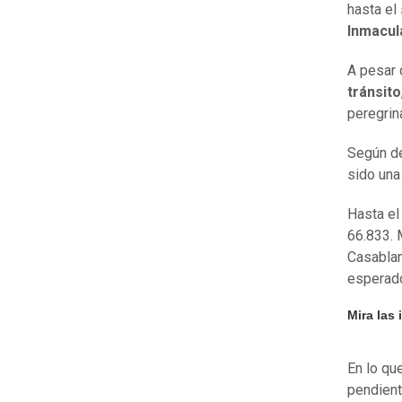
hasta el
Inmacul
A pesar 
tránsito
peregrin
Según de
sido una
Hasta e
66.833. 
Casablan
esperado
Mira las
En lo qu
pendient