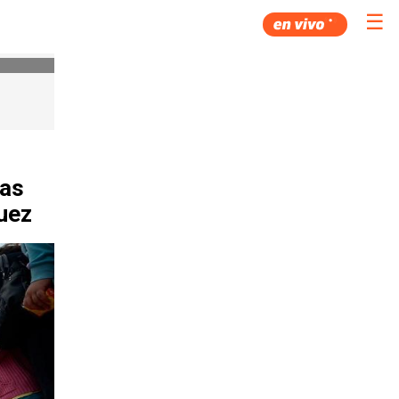
☰
las
uez