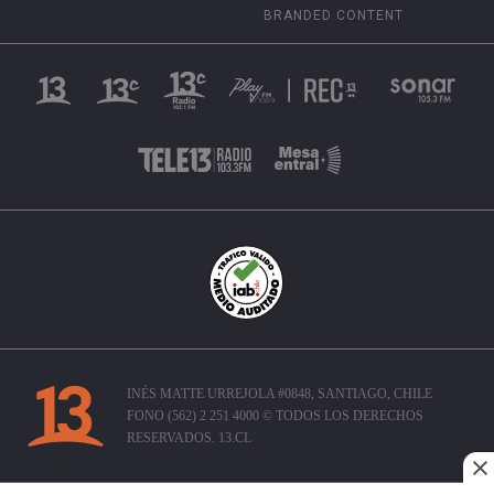
BRANDED CONTENT
INÉS MATTE URREJOLA #0848, SANTIAGO, CHILE
FONO (562) 2 251 4000 © TODOS LOS DERECHOS
RESERVADOS. 13.CL