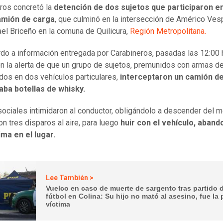
ros concretó la
detención de dos sujetos que participaron en
amión de carga
, que culminó en la intersección de Américo Ves
el Briceño en la comuna de Quilicura,
Región Metropolitana.
do a información entregada por Carabineros, pasadas las 12:00 
on la alerta de que un grupo de sujetos, premunidos con armas d
dos en dos vehículos particulares,
interceptaron un camión d
aba botellas de whisky.
sociales intimidaron al conductor, obligándolo a descender del m
on tres disparos al aire, para luego
huir con el vehículo, aban
tima en el lugar.
Lee También >
Vuelco en caso de muerte de sargento tras partido 
fútbol en Colina: Su hijo no mató al asesino, fue la 
víctima