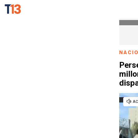
NACI
Pers
millo
disp