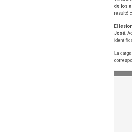
de los a
resultó 
El lesio
José
. A
identific
La carga
correspo