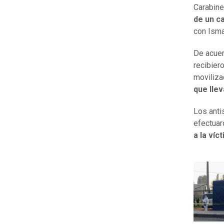
Carabine
de un c
con Isma
De acuer
recibier
moviliza
que llev
Los anti
efectuar
a la víc