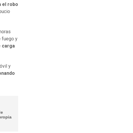
 el robo
pucio
horas
e fuego y
e carga
óvil y
donando
de
propia