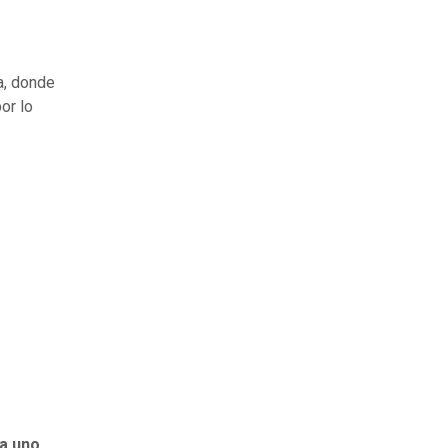
a, donde
por lo
 a uno