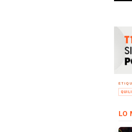
ETIQ
QUIL
LO 