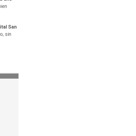
uien
ital San
o, sin