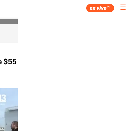
☰
e $55