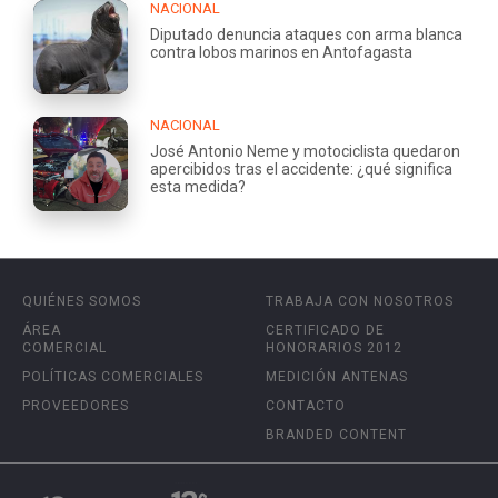
NACIONAL
Diputado denuncia ataques con arma blanca
contra lobos marinos en Antofagasta
NACIONAL
José Antonio Neme y motociclista quedaron
apercibidos tras el accidente: ¿qué significa
esta medida?
QUIÉNES SOMOS
TRABAJA CON NOSOTROS
ÁREA
CERTIFICADO DE
COMERCIAL
HONORARIOS 2012
POLÍTICAS COMERCIALES
MEDICIÓN ANTENAS
PROVEEDORES
CONTACTO
BRANDED CONTENT