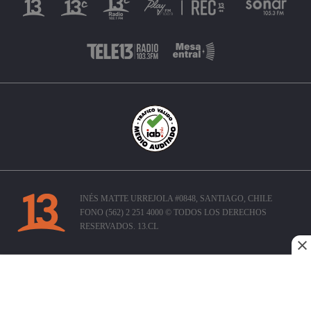
INÉS MATTE URREJOLA #0848, SANTIAGO, CHILE
FONO (562) 2 251 4000 © TODOS LOS DERECHOS
RESERVADOS. 13.CL