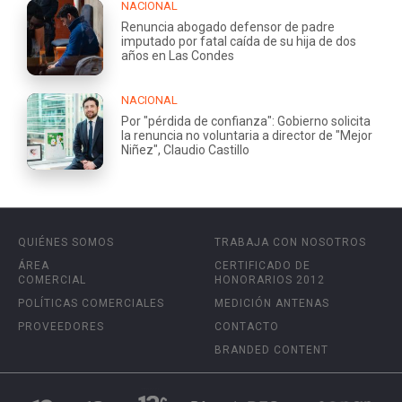
NACIONAL
Renuncia abogado defensor de padre
imputado por fatal caída de su hija de dos
años en Las Condes
NACIONAL
Por "pérdida de confianza": Gobierno solicita
la renuncia no voluntaria a director de "Mejor
Niñez", Claudio Castillo
QUIÉNES SOMOS
TRABAJA CON NOSOTROS
ÁREA
CERTIFICADO DE
COMERCIAL
HONORARIOS 2012
POLÍTICAS COMERCIALES
MEDICIÓN ANTENAS
PROVEEDORES
CONTACTO
BRANDED CONTENT