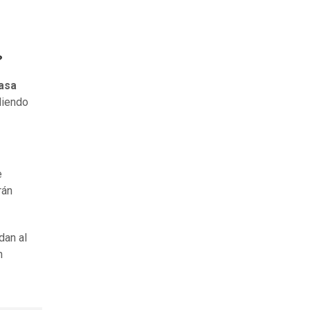
?
asa
diendo
e
rán
dan al
n