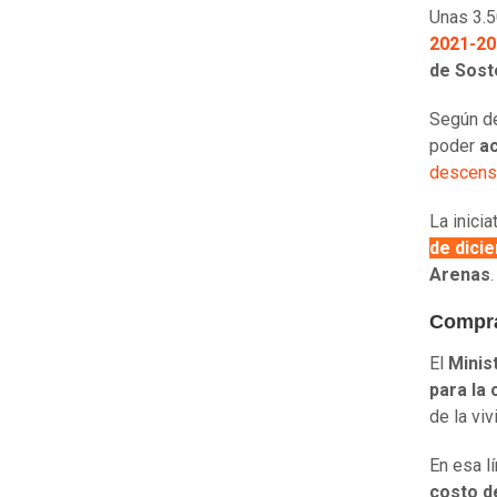
Unas 3.5
2021-20
de Sost
Según de
poder
ac
descenso
La inicia
de dici
Arenas
.
Compra
El
Minis
para la
de la vi
En esa l
costo d