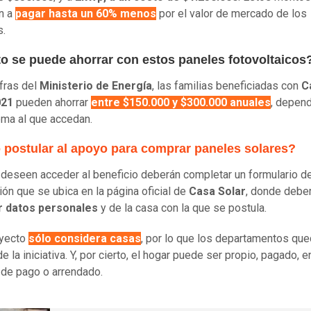
n a
pagar
hasta un 60% menos
por el valor de mercado de los
s.
o se puede ahorrar con estos paneles fotovoltaicos
fras del
Ministerio de Energía
, las familias beneficiadas con
C
021
pueden ahorrar
entre $150.000 y $300.000 anuales
, depen
ema al que accedan.
postular al apoyo para comprar paneles solares?
deseen acceder al beneficio deberán completar un formulario d
ión que se ubica en la página oficial de
Casa Solar
, donde debe
r datos personales
y de la casa con la que se postula.
oyecto
sólo considera casas
, por lo que los departamentos que
 la iniciativa. Y, por cierto, el hogar puede ser propio, pagado, e
de pago o arrendado.