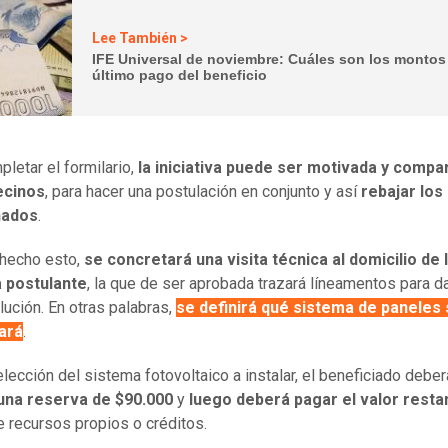
Lee También >
IFE Universal de noviembre: Cuáles son los montos
último pago del beneficio
pletar el formilario,
la iniciativa puede ser motivada y compar
ecinos
, para hacer una postulación en conjunto y así
rebajar los
nados
.
hecho esto,
se concretará una visita técnica al domicilio de 
 postulante
, la que de ser aprobada trazará líneamentos para da
lución. En otras palabras,
se definirá qué sistema de paneles
zará
.
elección del sistema fotovoltaico a instalar, el beneficiado deber
una reserva de $90.000
y
luego deberá pagar el valor resta
e recursos propios o créditos.