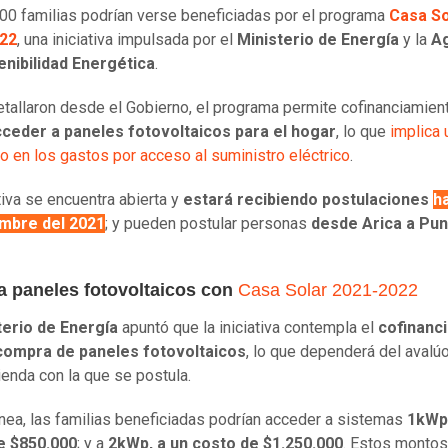
00 familias podrían verse beneficiadas por el programa
Casa So
22
, una iniciativa impulsada por el
Ministerio de Energía
y la
A
enibilidad Energética
.
tallaron desde el Gobierno, el programa permite cofinanciamien
ceder a paneles fotovoltaicos para el hogar
, lo que
implica 
 en los gastos por acceso al suministro eléctrico
.
tiva se encuentra abierta y
estará recibiendo postulaciones
ha
embre del 2021
; y pueden postular personas
desde Arica a Pun
 paneles fotovoltaicos con
Casa Solar 2021-2022
terio de Energía
apuntó que la iniciativa contempla el
cofinanc
 compra de paneles fotovoltaicos
, lo que dependerá del avalúo
vienda con la que se postula.
ínea, las familias beneficiadas podrían acceder a sistemas
1kWp,
e $850.000
; y a
2kWp, a un costo de $1.250.000
. Estos montos