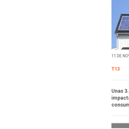
11 DE NO
T13
Unas 3.
impact
consumo