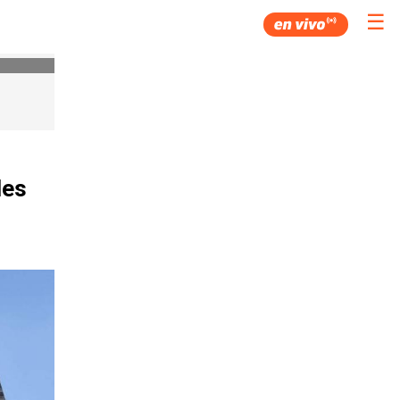
☰
les