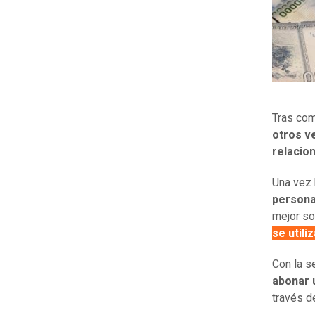
Tras com
otros v
relacio
Una vez 
persona
mejor so
se utili
Con la s
abonar 
través d