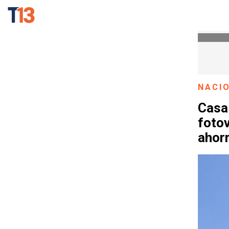
NACI
Casa
fotov
ahorr