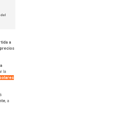
 del
tida a
 precios
la
r la
 solares
á
nte
, a