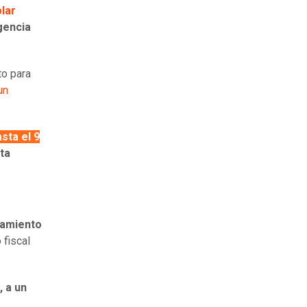
lar
gencia
to para
un
sta el 9
ta
iamiento
 fiscal
 a un