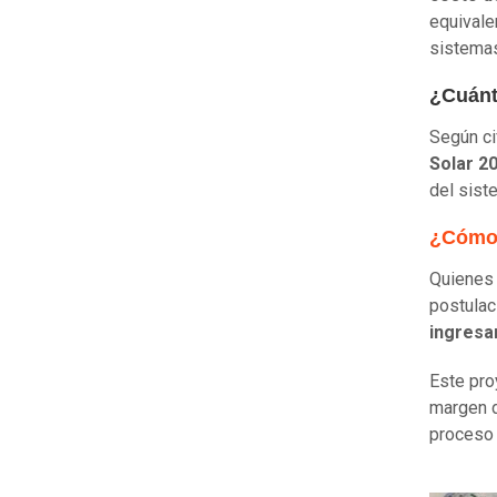
equivale
sistema
¿Cuánt
Según ci
Solar 2
del sist
¿Cómo 
Quienes 
postulac
ingresa
Este pr
margen de
proceso 