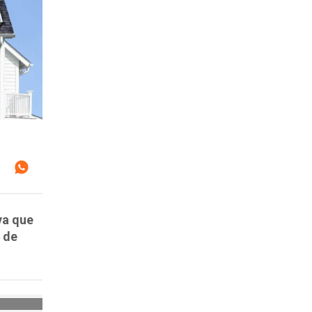
va que
 de