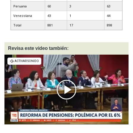
Peruana
60
3
63
Venezolana
43
1
44
Total
881
17
898
Revisa este video también: