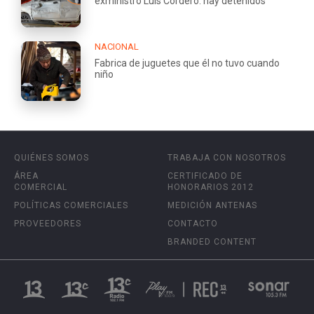
exministro Luis Cordero: hay detenidos
NACIONAL
Fabrica de juguetes que él no tuvo cuando
niño
QUIÉNES SOMOS
TRABAJA CON NOSOTROS
ÁREA
CERTIFICADO DE
COMERCIAL
HONORARIOS 2012
POLÍTICAS COMERCIALES
MEDICIÓN ANTENAS
PROVEEDORES
CONTACTO
BRANDED CONTENT