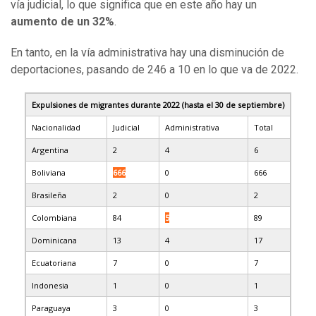
vía judicial, lo que significa que en este año hay un
aumento de un 32%
.
En tanto, en la vía administrativa hay una disminución de
deportaciones, pasando de 246 a 10 en lo que va de 2022.
Expulsiones de migrantes durante 2022 (hasta el 30 de septiembre)
Nacionalidad
Judicial
Administrativa
Total
Argentina
2
4
6
Boliviana
666
0
666
Brasileña
2
0
2
Colombiana
84
5
89
Dominicana
13
4
17
Ecuatoriana
7
0
7
Indonesia
1
0
1
Paraguaya
3
0
3