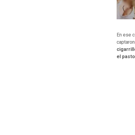
En ese c
captaron
cigarril
el pasto