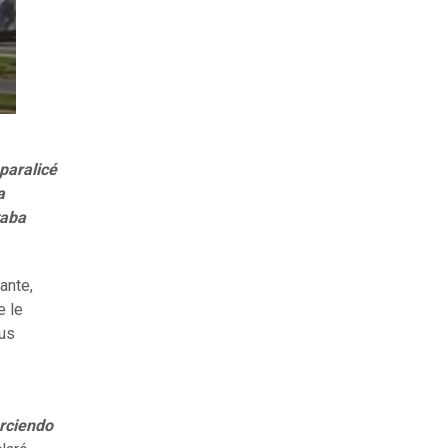
 paralicé
a
taba
ante,
e le
us
erciendo