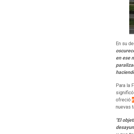
En su de
oscurece
en ese m
paraliza
haciendo
Para la 
signific
ofreció
nuevas t
"El obje
desayuno