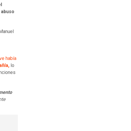
l
e
abuso
Manuel
ve había
ñía,
lo
unciones
omento
nte