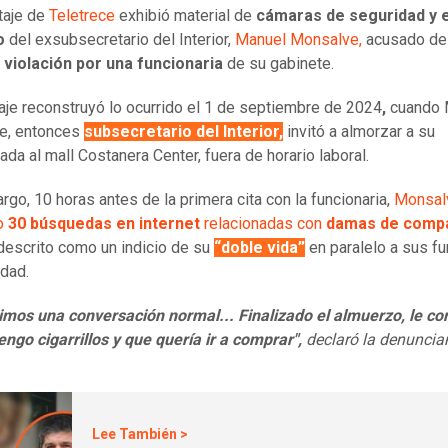
taje de
Teletrece
exhibió material de
cámaras de seguridad y e
o
del exsubsecretario del Interior,
Manuel Monsalve,
acusado d
 violación por una funcionaria
de su gabinete.
taje reconstruyó lo ocurrido el 1 de septiembre de 2024
,
cuando 
e, entonces
subsecretario del Interior,
invitó a almorzar a su
ada al mall Costanera Center, fuera de horario laboral.
rgo, 10 horas antes de la primera cita con la funcionaria,
Monsal
do
30 búsquedas en internet
relacionadas con
damas de compa
descrito como un indicio de su
“doble vida”
en paralelo a sus f
idad.
mos una conversación normal... Finalizado el almuerzo, le c
engo cigarrillos y que quería ir a comprar",
declaró la denuncia
Lee También >