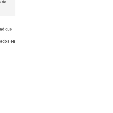
s de
dad
que
tados en