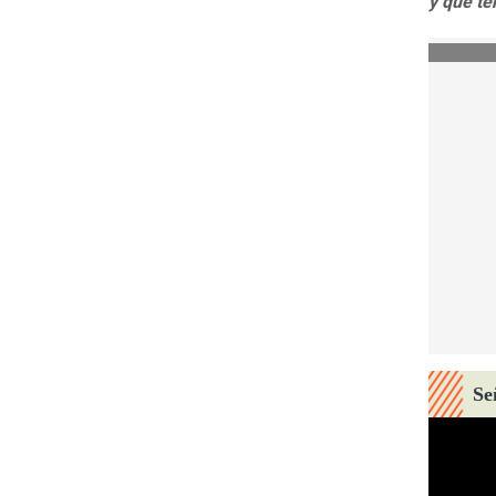
y que te
Se