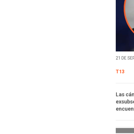
21 DE SE
T13
Las cám
exsubs
encuent