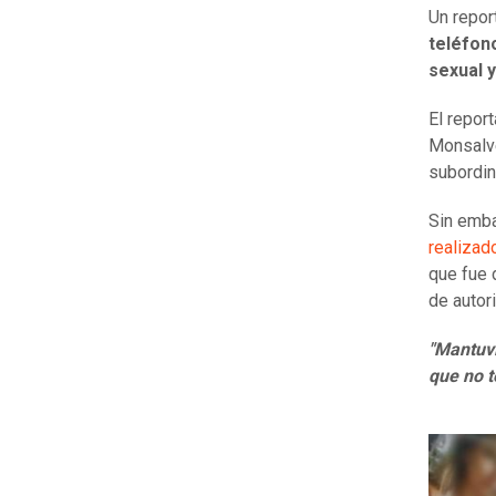
Un repor
teléfon
sexual y
El repor
Monsalv
subordin
Sin emba
realiza
que fue 
de autor
"Mantuvi
que no t