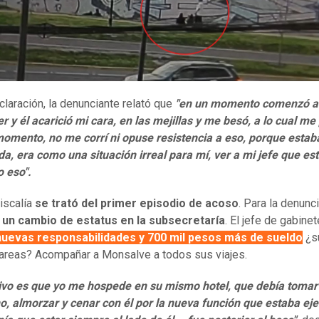
claración, la denunciante relató que
"en un momento comenzó a
r y él acarició mi cara, en las mejillas y me besó, a lo cual me
omento, no me corrí ni opuse resistencia a eso, porque estab
da, era como una situación irreal para mí, ver a mi jefe que es
 eso".
Fiscalía
se trató del primer episodio de acoso
. Para la denunci
ó
un cambio de estatus en la subsecretaría
. El jefe de gabinet
nuevas responsabilidades y 700 mil pesos más de sueldo
¿s
areas? Acompañar a Monsalve a todos sus viajes.
tivo es que yo me hospede en su mismo hotel, que debía tomar
, almorzar y cenar con él por la nueva función que estaba ej