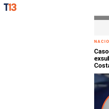
NACI
Caso
exsub
Cost