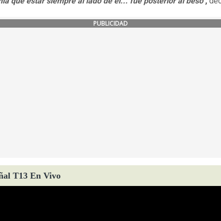
nía que estar siempre al lado de él... fue posterior al beso"
,
dec
PUBLICIDAD
ñal T13 En Vivo