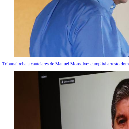
Tribunal rebaja cautelares de Manuel Monsalve: cumplirá arresto domi