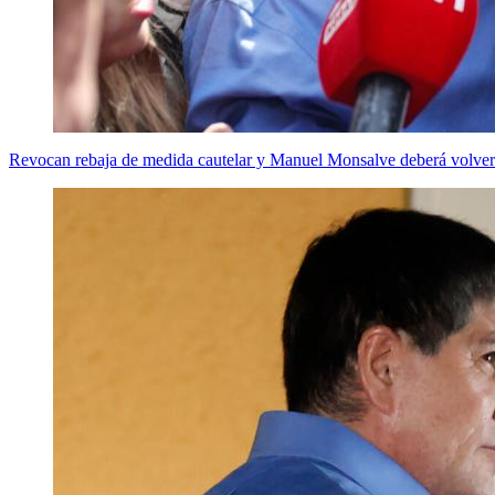
Revocan rebaja de medida cautelar y Manuel Monsalve deberá volver a 