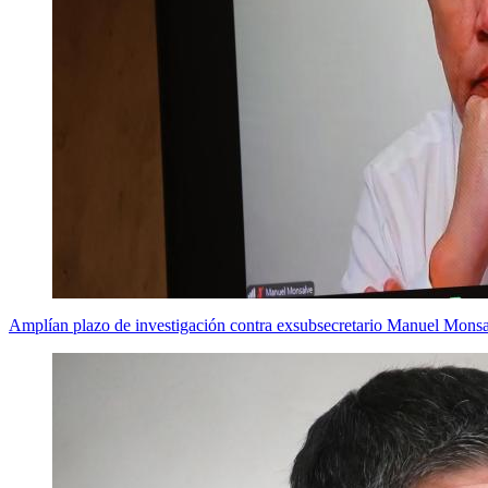
Amplían plazo de investigación contra exsubsecretario Manuel Monsalv