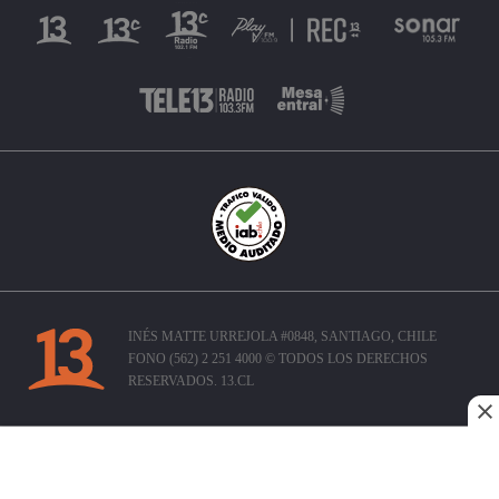
INÉS MATTE URREJOLA #0848, SANTIAGO, CHILE
FONO (562) 2 251 4000 © TODOS LOS DERECHOS
RESERVADOS. 13.CL