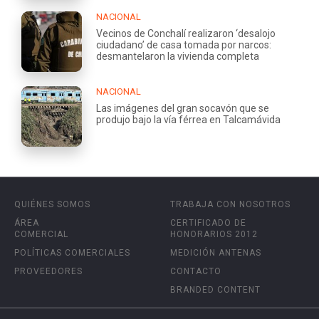
NACIONAL
Vecinos de Conchalí realizaron ‘desalojo
ciudadano’ de casa tomada por narcos:
desmantelaron la vivienda completa
NACIONAL
Las imágenes del gran socavón que se
produjo bajo la vía férrea en Talcamávida
QUIÉNES SOMOS
TRABAJA CON NOSOTROS
ÁREA
CERTIFICADO DE
COMERCIAL
HONORARIOS 2012
POLÍTICAS COMERCIALES
MEDICIÓN ANTENAS
PROVEEDORES
CONTACTO
BRANDED CONTENT