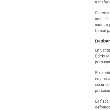
transferi
Se esti
no tenían
nuestro 
formal p
Desbara
En Sant
Barrio 
presunta
El direc
empres
sucursal
personas
La fiscal
defrauda