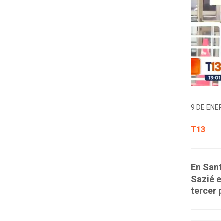
9 DE ENER
T13
En Sant
Sazié e
tercer 