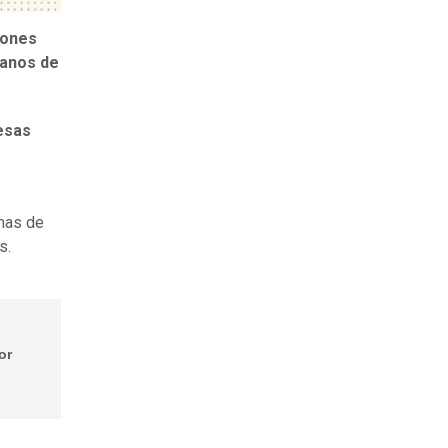
iones
danos de
esas
umas de
s.
or