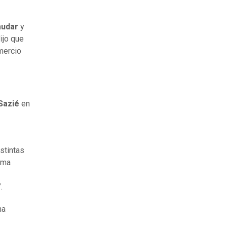
audar
y
dijo que
mercio
 Sazié
en
stintas
sma
.
na