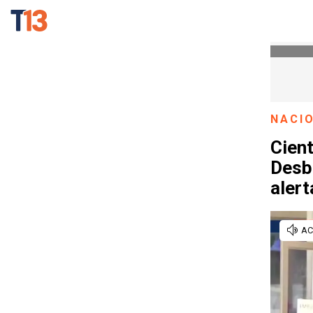
NACI
Cien
Desba
alert