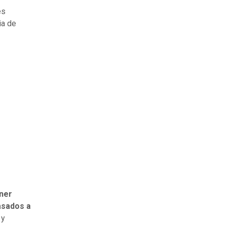
es
ia de
ner
asados a
 y