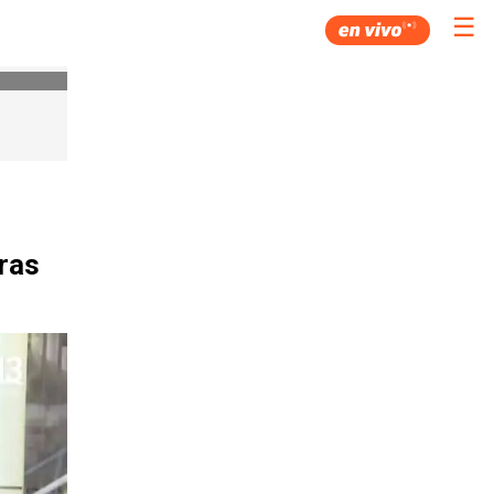
☰
ras