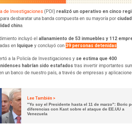
ía de Investigaciones
(PDI)
realizó un operativo en cinco reg
para desbaratar una banda compuesta en su mayoría por
ciuda
idad chin
a.
dimiento incluyó el
allanamiento de 53 inmuebles y 112 empr
radas en
Iquique
y concluyó con
39 personas detenidas
.
ertó a la Policía de Investigaciones y
se estima que 400
nidenses habrían sido estafados
tras invertir importantes s
en un banco de nuestro país, a través de empresas y aplicacione
Lee También >
"Yo soy el Presidente hasta el 11 de marzo": Boric p
diferencias con Kast sobre el ataque de EE.UU a
Venezuela