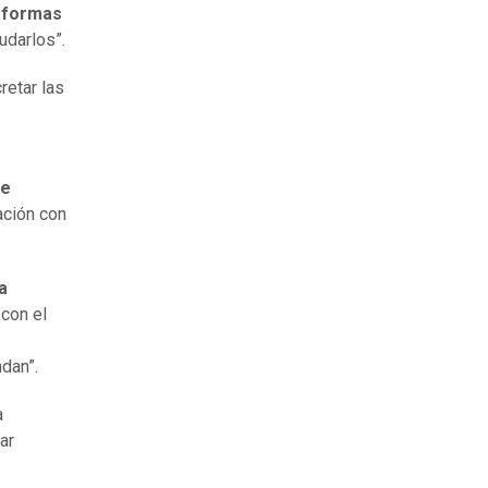
taformas
udarlos”.
retar las
te
ación con
a
 con el
dan”.
a
ar