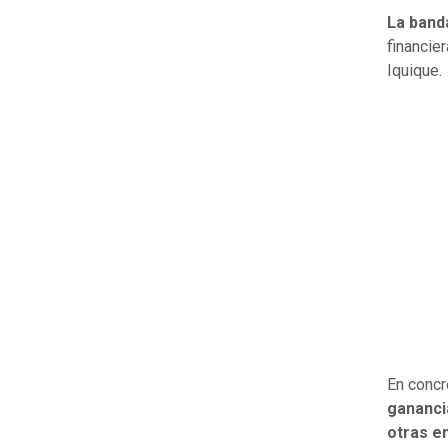
La band
financie
Iquique.
En concr
gananci
otras e