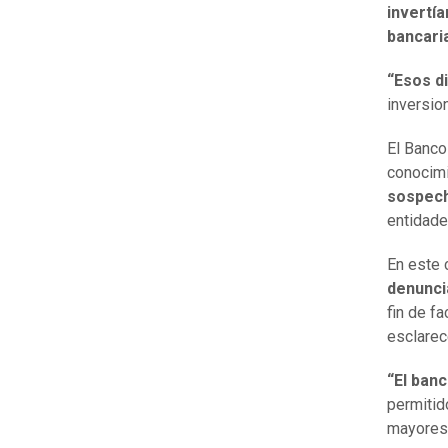
invertí
bancari
“Esos d
inversio
El Banco
conocimi
sospec
entidade
En este 
denuncia
fin de fa
esclarec
“El ban
permitid
mayores 