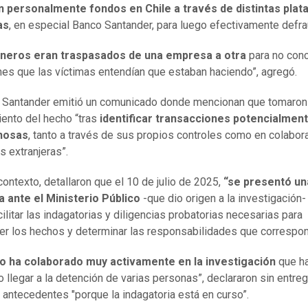
an personalmente fondos en Chile a través de distintas pla
as
, en especial Banco Santander, para luego efectivamente defra
ineros eran traspasados de una empresa a otra
para no conc
nes que las víctimas entendían que estaban haciendo”, agregó.
 Santander emitió un comunicado donde mencionan que tomaron
ento del hecho “tras
identificar transacciones potencialmen
hosas
, tanto a través de sus propios controles como en colabor
s extranjeras”.
contexto, detallaron que el 10 de julio de 2025,
“se presentó un
 ante el Ministerio Público
-que dio origen a la investigación-
cilitar las indagatorias y diligencias probatorias necesarias para
er los hechos y determinar las responsabilidades que correspon
co ha colaborado muy activamente en la investigación
que h
o llegar a la detención de varias personas”, declararon sin entreg
antecedentes "porque la indagatoria está en curso”.