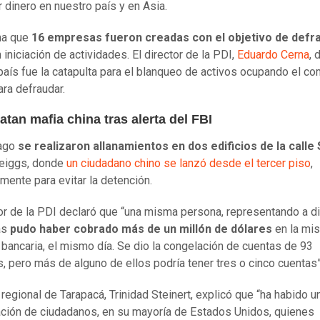
r dinero en nuestro país y en Asia.
ma que
16 empresas fueron creadas con el objetivo de defr
 iniciación de actividades. El director de la PDI,
Eduardo Cerna
, 
país fue la catapulta para el blanqueo de activos ocupando el co
ara defraudar.
tan mafia china tras alerta del FBI
iago
se realizaron allanamientos en dos edificios de la calle
Meiggs, donde
un ciudadano chino se lanzó desde el tercer piso
,
mente para evitar la detención.
tor de la PDI declaró que “una misma persona, representando a di
as
pudo haber cobrado más de un millón de dólares
en la mi
 bancaria, el mismo día. Se dio la congelación de cuentas de 93
, pero más de alguno de ellos podría tener tres o cinco cuentas”
 regional de Tarapacá, Trinidad Steinert, explicó que “ha habido u
ción de ciudadanos, en su mayoría de Estados Unidos, quienes