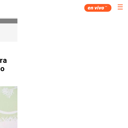
☰
tra
no