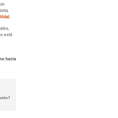
 un
seta,
Vidal.
ales,
bo está
no hacia
ación?