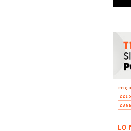
ETIQ
COLO
CARB
LO 