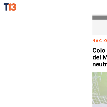
NACI
Colo 
del 
neutr