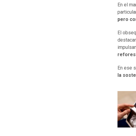
En el ma
particul
pero co
El obseq
destacan
impulsan
reforest
En ese se
la soste