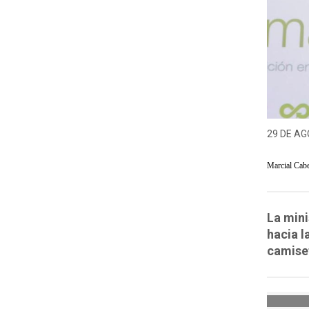
29 DE AG
Marcial Cab
La mini
hacia l
camise