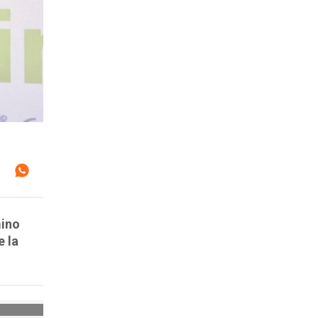
mino
e la