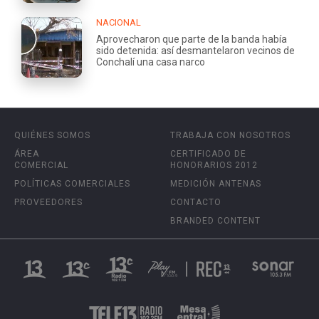
NACIONAL
Aprovecharon que parte de la banda había
sido detenida: así desmantelaron vecinos de
Conchalí una casa narco
QUIÉNES SOMOS
TRABAJA CON NOSOTROS
ÁREA
CERTIFICADO DE
COMERCIAL
HONORARIOS 2012
POLÍTICAS COMERCIALES
MEDICIÓN ANTENAS
PROVEEDORES
CONTACTO
BRANDED CONTENT