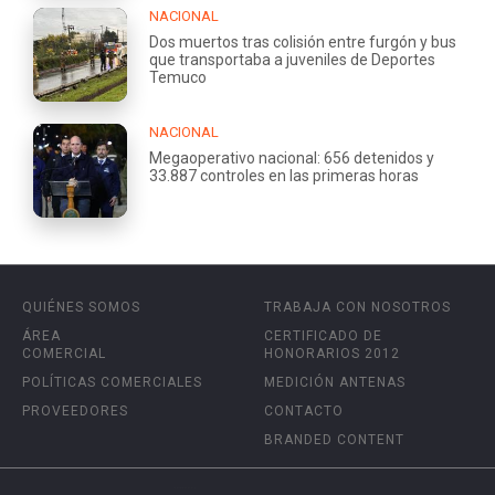
NACIONAL
Dos muertos tras colisión entre furgón y bus
que transportaba a juveniles de Deportes
Temuco
NACIONAL
Megaoperativo nacional: 656 detenidos y
33.887 controles en las primeras horas
QUIÉNES SOMOS
TRABAJA CON NOSOTROS
ÁREA
CERTIFICADO DE
COMERCIAL
HONORARIOS 2012
POLÍTICAS COMERCIALES
MEDICIÓN ANTENAS
PROVEEDORES
CONTACTO
BRANDED CONTENT