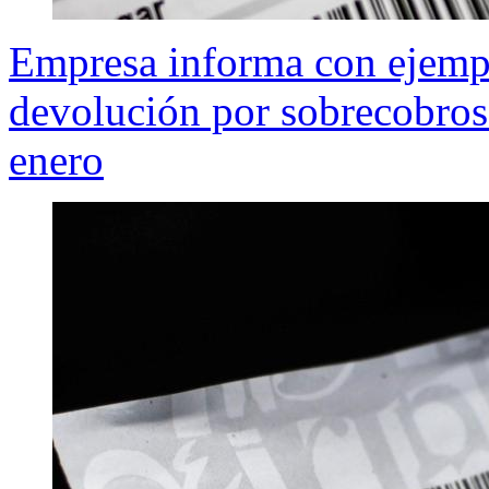
Empresa informa con ejempl
devolución por sobrecobros 
enero