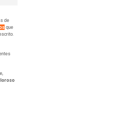
es de
os
que
scrito.
ientes
e,
loroso