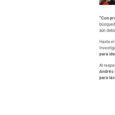
“Con pr
búsqueda
aún debe
Hasta el 
Investig
para ide
Al respe
Andrés 
para las