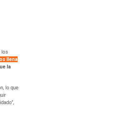
 los
os llena
ue la
n, lo que
uir
idado”,