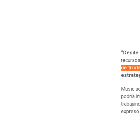
“Desde 
recursos
de trist
estrateg
Music ad
podría i
trabajan
expresó.