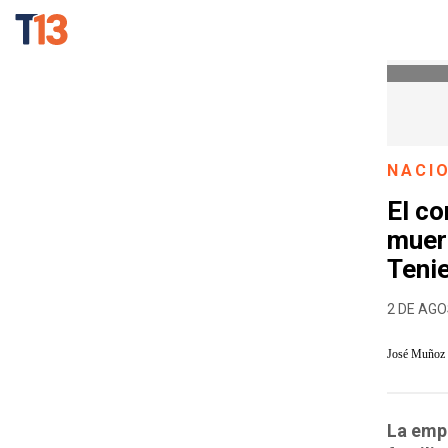
NACI
El c
muer
Teni
2 DE AGO
José Muñoz
La empr