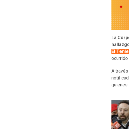
La
Corp
hallazg
El Teni
ocurrido 
A través
notifica
quienes 