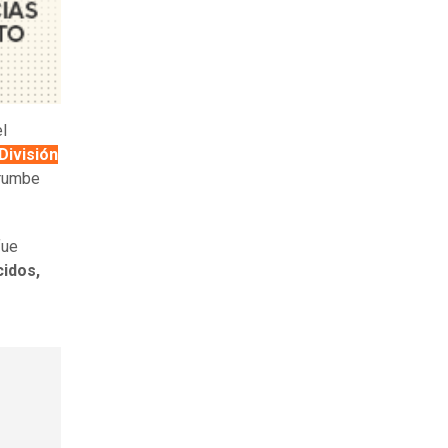
l
División
rrumbe
fue
cidos,