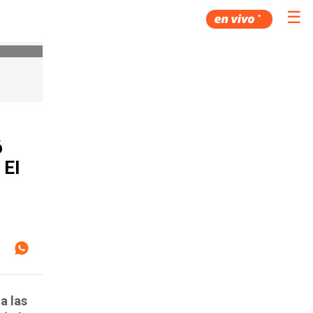
☰
ó
 El
a las