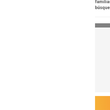
familia
búsque