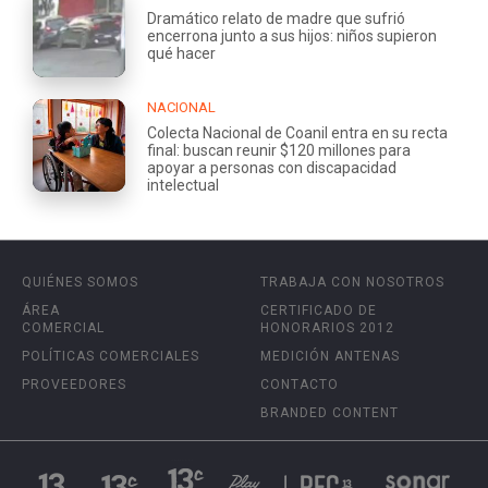
Dramático relato de madre que sufrió
encerrona junto a sus hijos: niños supieron
qué hacer
NACIONAL
Colecta Nacional de Coanil entra en su recta
final: buscan reunir $120 millones para
apoyar a personas con discapacidad
intelectual
QUIÉNES SOMOS
TRABAJA CON NOSOTROS
ÁREA
CERTIFICADO DE
COMERCIAL
HONORARIOS 2012
POLÍTICAS COMERCIALES
MEDICIÓN ANTENAS
PROVEEDORES
CONTACTO
BRANDED CONTENT