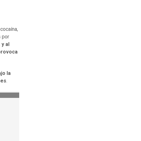
cocaína,
s por
 y al
 provoca
jo la
nes
.