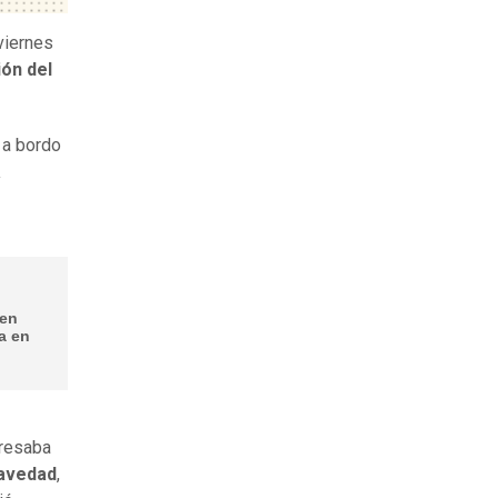
viernes
ión del
 a bordo
a
 en
a en
gresaba
ravedad
,