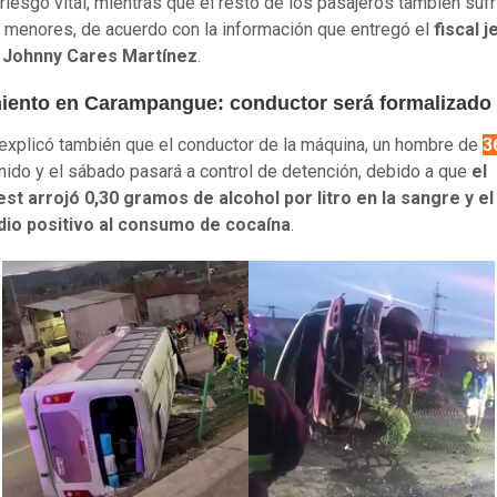
 riesgo vital, mientras que el resto de los pasajeros también sufr
 menores, de acuerdo con la información que entregó el
fiscal j
 Johnny Cares Martínez
.
iento en Carampangue: conductor será formalizado
l explicó también que el conductor de la máquina, un hombre de
3
nido y el sábado pasará a control de detención, debido a que
el
st arrojó 0,30 gramos de alcohol por litro en la sangre y el
dio positivo al consumo de cocaína
.