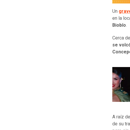
Un
grav
en la lo
Biobío
.
Cerca de
se volcó
Concep
A raíz d
de su tr