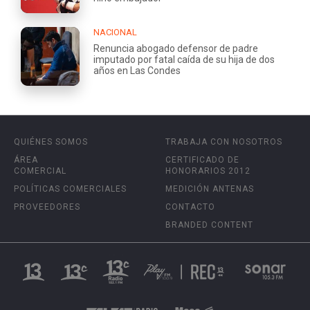
NACIONAL
Renuncia abogado defensor de padre
imputado por fatal caída de su hija de dos
años en Las Condes
QUIÉNES SOMOS
TRABAJA CON NOSOTROS
ÁREA
CERTIFICADO DE
COMERCIAL
HONORARIOS 2012
POLÍTICAS COMERCIALES
MEDICIÓN ANTENAS
PROVEEDORES
CONTACTO
BRANDED CONTENT