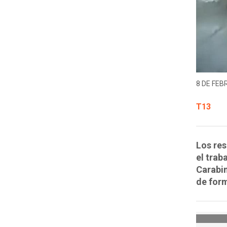
8 DE FEB
T13
Los res
el trab
Carabin
de form