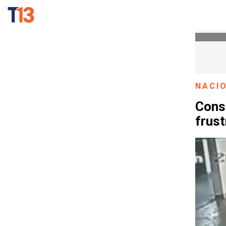
NACI
Conse
frust