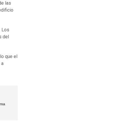
de las
dificio
. Los
s del
.
lo que el
 a
ima