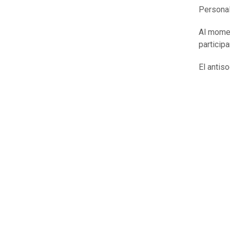
Personal
Al momen
participa
El antis