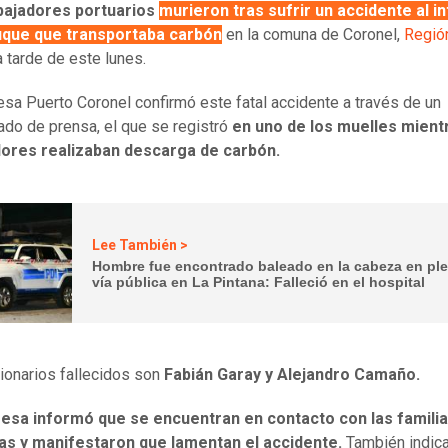
bajadores portuarios
murieron tras sufrir un accidente al in
uque que transportaba carbón
en la comuna de Coronel,
Regió
la tarde de este lunes.
sa Puerto Coronel confirmó este fatal accidente a través de un
do de prensa, el que se registró
en uno de los muelles mient
dores realizaban descarga de carbón.
Lee También >
Hombre fue encontrado baleado en la cabeza en pl
vía pública en La Pintana: Falleció en el hospital
ionarios fallecidos son
Fabián Garay y Alejandro Camaño.
esa informó que se encuentran en contacto con las famili
as y manifestaron que lamentan el accidente.
También indic