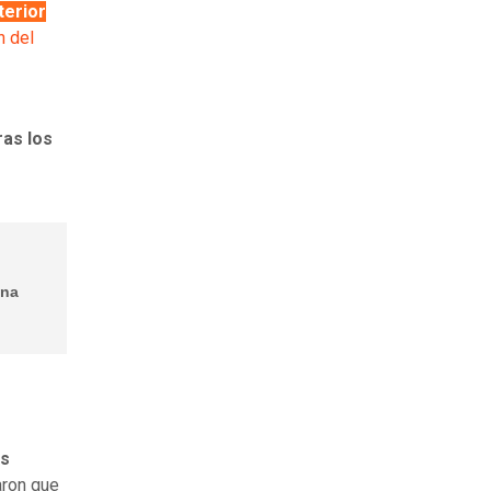
terior
n del
ras los
ena
as
aron que