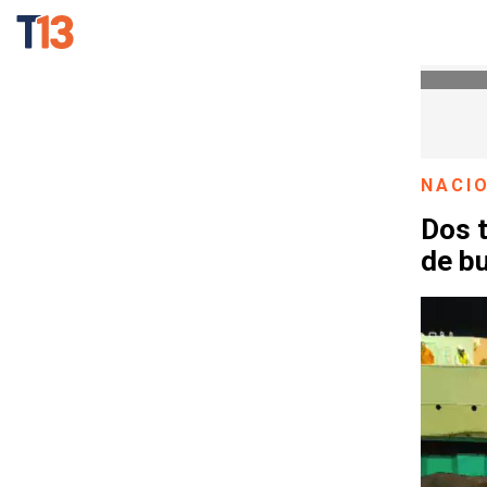
NACI
Dos t
de b