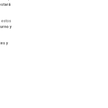
estará
e estos
turno y
tes y