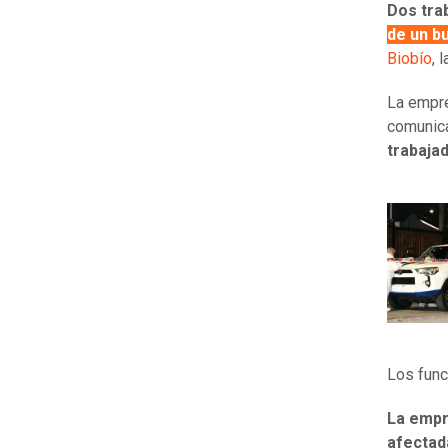
Dos tra
de un b
Biobío
, 
La empre
comunica
trabaja
Los func
La empr
afectad