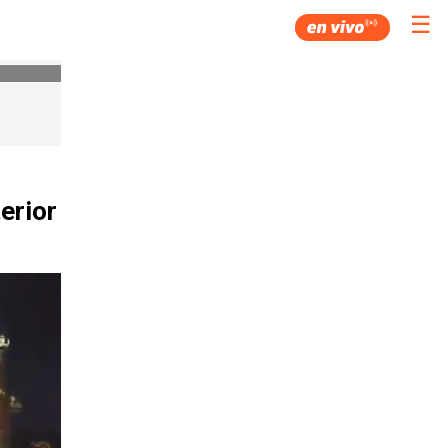
☰
erior