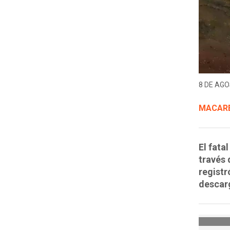
8 DE AGO
MACARE
El fata
través 
registr
descar