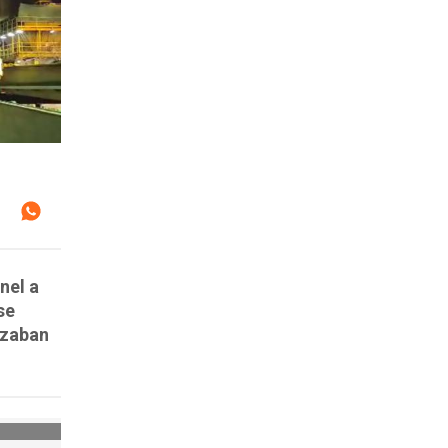
nel a
se
izaban