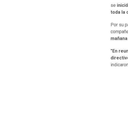
se
inici
toda la
Por su p
compañer
mañana 
"En reu
directiv
indicaro