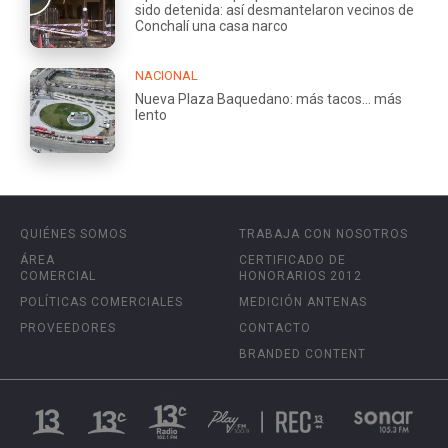
sido detenida: así desmantelaron vecinos de
Conchalí una casa narco
NACIONAL
Nueva Plaza Baquedano: más tacos... más
lento
QUIÉNES SOMOS
TRABAJA CON NOSOTROS
ÁREA
CERTIFICADO DE
COMERCIAL
HONORARIOS 2012
POLÍTICAS COMERCIALES
MEDICIÓN ANTENAS
PROVEEDORES
CONTACTO
BRANDED CONTENT