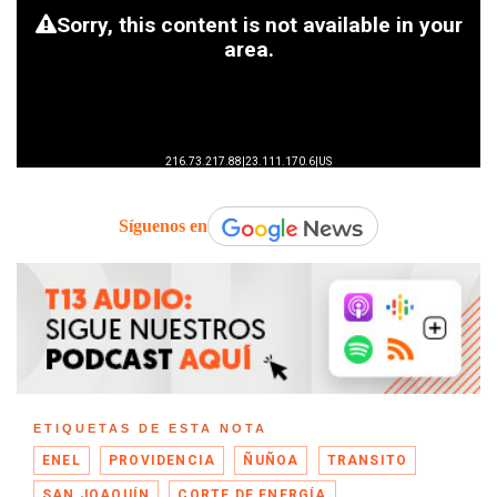
Síguenos en
ETIQUETAS DE ESTA NOTA
ENEL
PROVIDENCIA
ÑUÑOA
TRANSITO
SAN JOAQUÍN
CORTE DE ENERGÍA