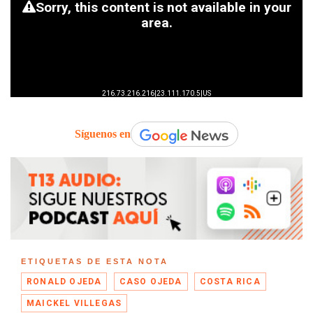
Síguenos en
ETIQUETAS DE ESTA NOTA
RONALD OJEDA
CASO OJEDA
COSTA RICA
MAICKEL VILLEGAS