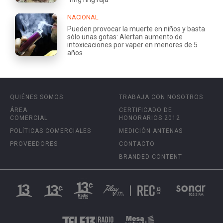
NACIONAL
Pueden provocar la muerte en niños y basta
sólo unas gotas: Alertan aumento de
intoxicaciones por vaper en menores de 5
años
QUIÉNES SOMOS
TRABAJA CON NOSOTROS
ÁREA
CERTIFICADO DE
COMERCIAL
HONORARIOS 2012
POLÍTICAS COMERCIALES
MEDICIÓN ANTENAS
PROVEEDORES
CONTACTO
BRANDED CONTENT