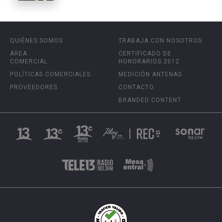
QUIÉNES SOMOS
TRABAJA CON NOSOTROS
ÁREA
CERTIFICADO DE
COMERCIAL
HONORARIOS 2012
POLÍTICAS COMERCIALES
MEDICIÓN ANTENAS
PROVEEDORES
CONTACTO
BRANDED CONTENT