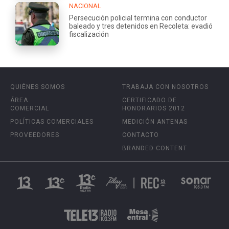
NACIONAL
Persecución policial termina con conductor
baleado y tres detenidos en Recoleta: evadió
fiscalización
QUIÉNES SOMOS
TRABAJA CON NOSOTROS
ÁREA
CERTIFICADO DE
COMERCIAL
HONORARIOS 2012
POLÍTICAS COMERCIALES
MEDICIÓN ANTENAS
PROVEEDORES
CONTACTO
BRANDED CONTENT