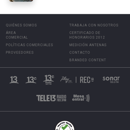
QUIÉNES SOMOS
TRABAJA CON NOSOTROS
ÁREA
CERTIFICADO DE
COMERCIAL
HONORARIOS 2012
POLÍTICAS COMERCIALES
MEDICIÓN ANTENAS
PROVEEDORES
CONTACTO
BRANDED CONTENT