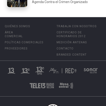
Agenda Contra el Crimen Organizado
QUIÉNES SOMOS
TRABAJA CON NOSOTROS
ÁREA
CERTIFICADO DE
COMERCIAL
HONORARIOS 2012
POLÍTICAS COMERCIALES
MEDICIÓN ANTENAS
PROVEEDORES
CONTACTO
BRANDED CONTENT