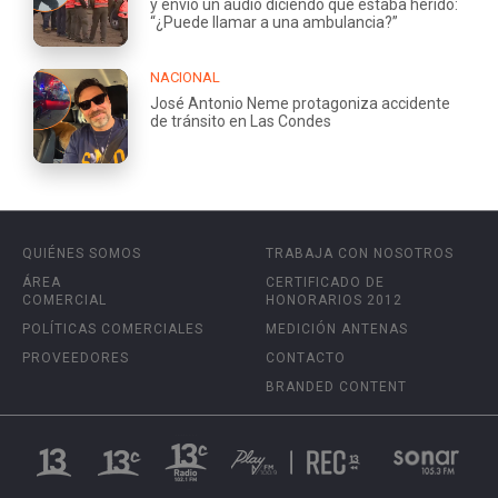
y envió un audio diciendo que estaba herido:
“¿Puede llamar a una ambulancia?”
NACIONAL
José Antonio Neme protagoniza accidente
de tránsito en Las Condes
QUIÉNES SOMOS
TRABAJA CON NOSOTROS
ÁREA
CERTIFICADO DE
COMERCIAL
HONORARIOS 2012
POLÍTICAS COMERCIALES
MEDICIÓN ANTENAS
PROVEEDORES
CONTACTO
BRANDED CONTENT