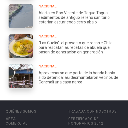
NACIONAL
Alerta en San Vicente de Tagua Tagua:
sedimentos de antiguo relleno sanitario
estarían escurriendo cerro abajo
NACIONAL
“Las Guelis”: el proyecto que recorre Chile
para rescatar las recetas de abuela que
pasan de generación en generación
NACIONAL
Aprovecharon que parte de la banda había
sido detenida: así desmantelaron vecinos de
Conchalí una casa narco
QUIÉNES SOMOS
TRABAJA CON NOSOTROS
ÁREA
CERTIFICADO DE
COMERCIAL
HONORARIOS 2012