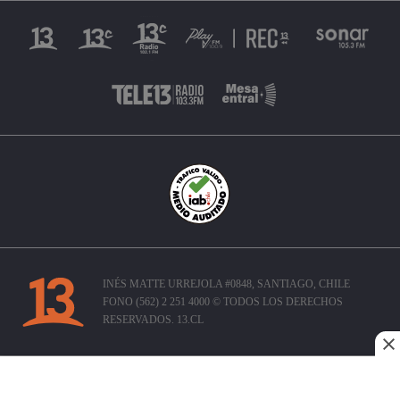
INÉS MATTE URREJOLA #0848, SANTIAGO, CHILE
FONO (562) 2 251 4000 © TODOS LOS DERECHOS
RESERVADOS. 13.CL