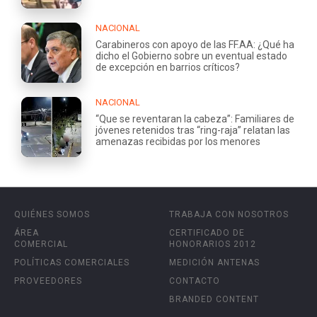
NACIONAL
Carabineros con apoyo de las FF.AA: ¿Qué ha
dicho el Gobierno sobre un eventual estado
de excepción en barrios críticos?
NACIONAL
“Que se reventaran la cabeza”: Familiares de
jóvenes retenidos tras “ring-raja” relatan las
amenazas recibidas por los menores
QUIÉNES SOMOS
TRABAJA CON NOSOTROS
ÁREA
CERTIFICADO DE
COMERCIAL
HONORARIOS 2012
POLÍTICAS COMERCIALES
MEDICIÓN ANTENAS
PROVEEDORES
CONTACTO
BRANDED CONTENT