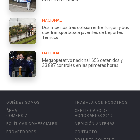
NACIONAL
Dos muertos tras colisión entre furgón y bus
que transportaba a juveniles de Deportes
Temuco
NACIONAL
Megaoperativo nacional: 656 detenidos y
33.887 controles en las primeras horas
QUIÉNES SOMOS
TRABAJA CON NOSOTROS
ÁREA
CERTIFICADO DE
COMERCIAL
HONORARIOS 2012
POLÍTICAS COMERCIALES
MEDICIÓN ANTENAS
PROVEEDORES
CONTACTO
BRANDED CONTENT