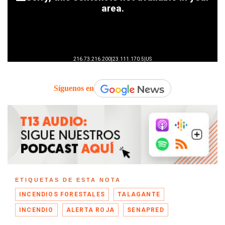
Síguenos en
ETIQUETAS DE ESTA NOTA
INCENDIOS FORESTALES
TALAGANTE
INCENDIO
ALERTA ROJA
SENAPRED