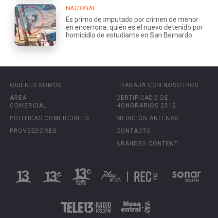
NACIONAL
Es primo de imputado por crimen de menor
en encerrona: quién es el nuevo detenido por
homicidio de estudiante en San Bernardo
QUIÉNES SOMOS
TRABAJA CON NOSOTROS
ÁREA
CERTIFICADO DE
COMERCIAL
HONORARIOS 2012
POLÍTICAS COMERCIALES
MEDICIÓN ANTENAS
PROVEEDORES
CONTACTO
BRANDED CONTENT