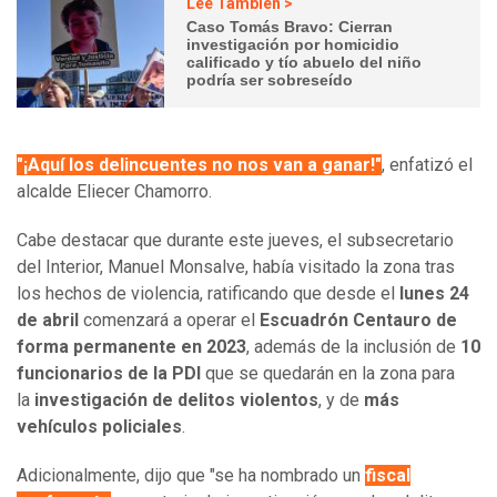
Lee También >
Caso Tomás Bravo: Cierran
investigación por homicidio
calificado y tío abuelo del niño
podría ser sobreseído
"¡Aquí los delincuentes no nos van a ganar!"
, enfatizó el
alcalde Eliecer Chamorro.
Cabe destacar que durante este jueves, el subsecretario
del Interior, Manuel Monsalve, había visitado la zona tras
los hechos de violencia, ratificando que desde el
lunes 24
de abril
comenzará a operar el
Escuadrón Centauro
de
forma permanente en 2023
, además de la inclusión de
10
funcionarios de la PDI
que se quedarán en la zona para
la
investigación de delitos violentos
, y de
más
vehículos policiales
.
Adicionalmente, dijo que "se ha nombrado un
fiscal