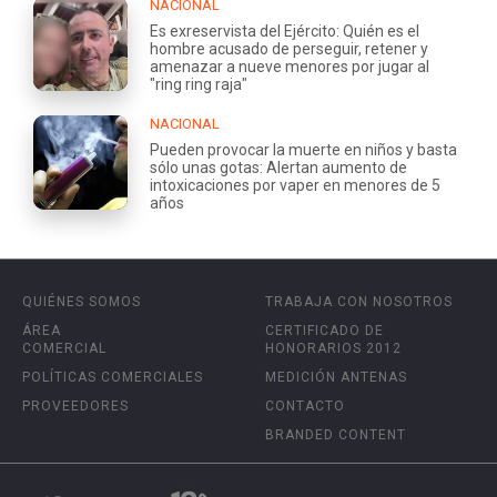
NACIONAL
Es exreservista del Ejército: Quién es el
hombre acusado de perseguir, retener y
amenazar a nueve menores por jugar al
"ring ring raja"
NACIONAL
Pueden provocar la muerte en niños y basta
sólo unas gotas: Alertan aumento de
intoxicaciones por vaper en menores de 5
años
QUIÉNES SOMOS
TRABAJA CON NOSOTROS
ÁREA
CERTIFICADO DE
COMERCIAL
HONORARIOS 2012
POLÍTICAS COMERCIALES
MEDICIÓN ANTENAS
PROVEEDORES
CONTACTO
BRANDED CONTENT