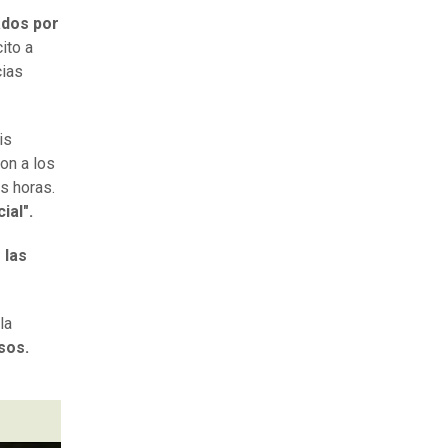
ados por
ito a
cias
is
on a los
s horas.
ial".
 las
la
esos.