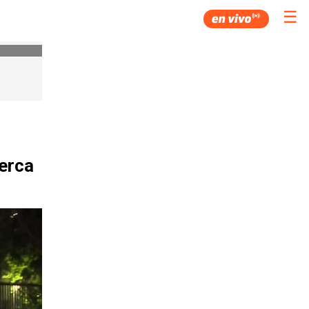
☰
erca