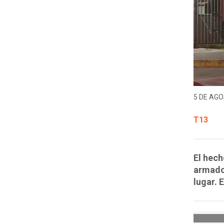
5 DE AGO
T13
El hech
armados
lugar. 