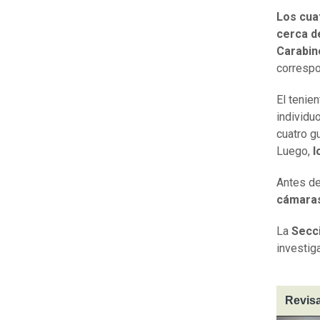
Los cua
cerca d
Carabin
correspo
El tenie
individu
cuatro g
Luego,
l
Antes de
cámaras
La
Secci
investig
Revisa