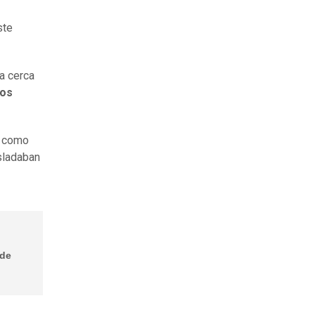
ste
la cerca
los
, como
sladaban
 de