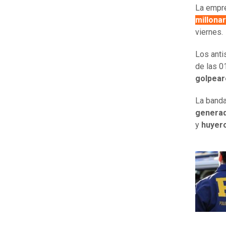
La empr
millona
viernes.
Los anti
de las 0
golpear
La banda
generad
y
huyero