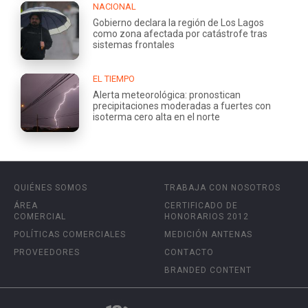
NACIONAL
Gobierno declara la región de Los Lagos
como zona afectada por catástrofe tras
sistemas frontales
EL TIEMPO
Alerta meteorológica: pronostican
precipitaciones moderadas a fuertes con
isoterma cero alta en el norte
QUIÉNES SOMOS
TRABAJA CON NOSOTROS
ÁREA
CERTIFICADO DE
COMERCIAL
HONORARIOS 2012
POLÍTICAS COMERCIALES
MEDICIÓN ANTENAS
PROVEEDORES
CONTACTO
BRANDED CONTENT