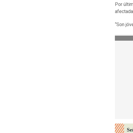
Por últi
afectada
“Son jóv
Se