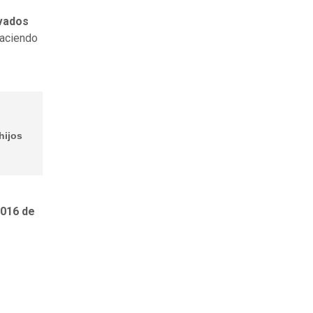
ivados
haciendo
hijos
016 de