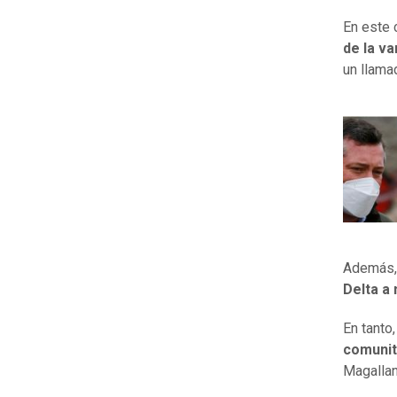
En este 
de la v
un llama
Además, 
Delta a 
En tanto
comunit
Magallan