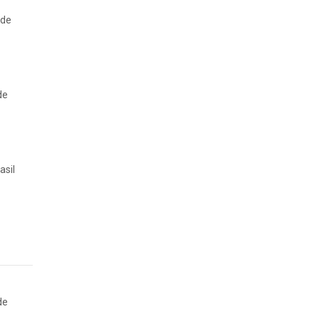
 de
de
asil
de