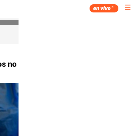
☰
os no