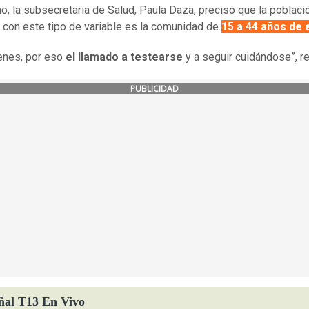
mo, la subsecretaria de Salud, Paula Daza, precisó que la poblac
 con este tipo de variable es la comunidad de
15 a 44 años de 
enes, por eso
el llamado a testearse
y a seguir cuidándose”, re
PUBLICIDAD
ñal T13 En Vivo