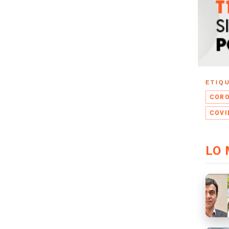
ETIQ
CORO
COVI
LO 