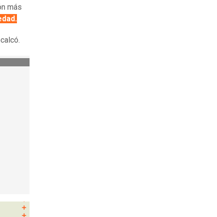
ión más
edad.
calcó.