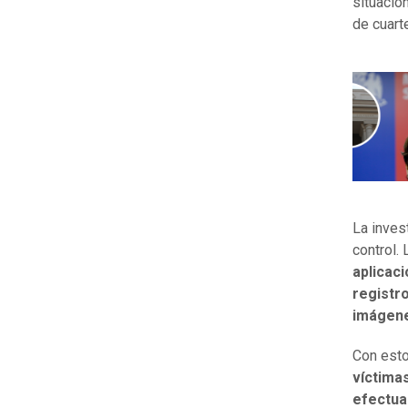
situació
de cuart
La inves
control.
aplicaci
registr
imágene
Con esto
víctima
efectua