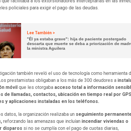
n que facilitaba a los extorsionadores interceptarlas en las inme
eles policiales para exigir el pago de las deudas.
Lee También >
"Él ya estaba grave": hija de paciente postergado
descarta que muerte se deba a priorización de madr
la ministra Aguilera
tigación también reveló el uso de tecnología como herramienta 
 Los prestamistas obligaban a los más de 300 deudores a
instal
ón móvil
que les otorgaba
acceso total a información sensib
os de llamadas, contactos, ubicación en tiempo real por GPS
s y aplicaciones instaladas en los teléfonos.
s datos, la organización realizaba un
seguimiento permanente
s,
reforzando las amenazas que incluían
incendiar viviendas o
r disparos
si no se cumplía con el pago de cuotas diarias,