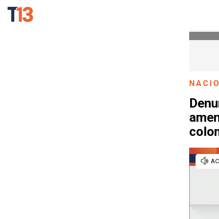
NACI
Denun
amen
colo