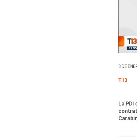
3 DE ENER
T13
La PDI 
contrat
Carabi