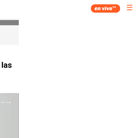
☰
 las