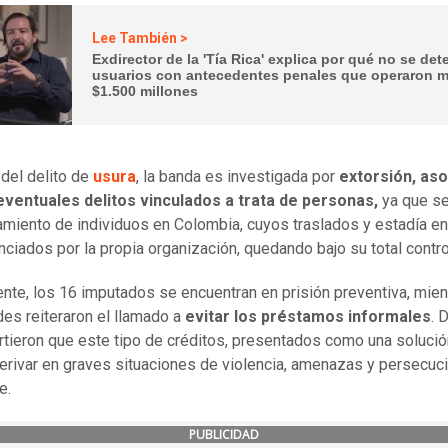
Lee También >
Exdirector de la 'Tía Rica' explica por qué no se det
usuarios con antecedentes penales que operaron 
$1.500 millones
el delito de
usura
, la banda es investigada por
extorsión, aso
y eventuales delitos vinculados a trata de personas,
ya que se
tamiento de individuos en Colombia, cuyos traslados y estadía en
anciados por la propia organización, quedando bajo su total contro
nte, los 16 imputados se encuentran en prisión preventiva, mien
des reiteraron el llamado a
evitar los préstamos informales
. 
rtieron que este tipo de créditos, presentados como una solució
erivar en graves situaciones de violencia, amenazas y persecuc
e.
PUBLICIDAD