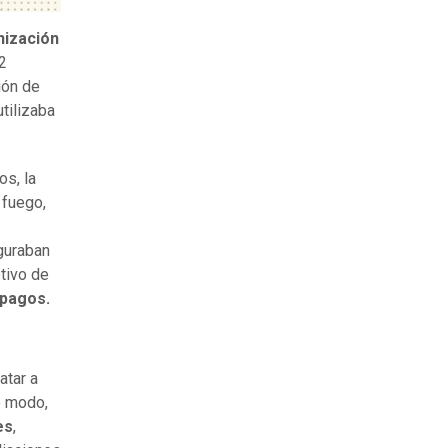
ización
2
ión de
utilizaba
s, la
 fuego,
iguraban
etivo de
 pagos.
atar a
 modo,
es
,