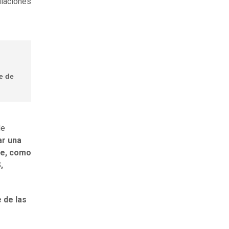
diaciones
e de
de
ar una
le, como
,
 de las