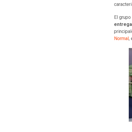
caracter
El grupo
entrega
principa
Normal
,