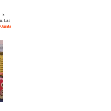
 la
io
. Las
y
Quinta