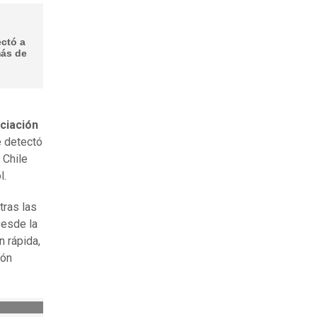
ectó a
más de
ciación
 detectó
 Chile
l.
tras las
Desde la
n rápida,
ión