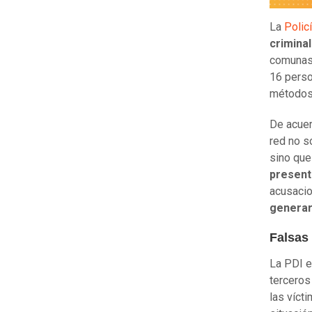
La
Polic
criminal
comunas 
16 perso
métodos 
De acuer
red no s
sino que
present
acusaci
generar
Falsas
La PDI e
terceros
las víct