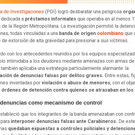
ía de Investigaciones
(PDI) logró desbaratar una peligrosa
organ
dedicada a
préstamos informales
que operaba en al menos 1
de la Región Metropolitana. La investigación permitió la detenc
nas, todas vinculadas a una
banda de origen
colombiano
que 
de extorsión de alta gravedad para presionar a sus víctimas.
do con los antecedentes reunidos por los equipos especializado
olo intimidaba a los deudores mediante amenazas con armas de
 también aplicaba una estrategia particularmente alarmante: la
ación de denuncias falsas por delitos graves.
Entre estas, f
ones inventadas por
violación o abuso de menores
, con el obj
 órdenes de detención contra quienes se atrasaban en los
 denuncias como mecanismo de control
stableció que los integrantes de la banda amenazaban con contr
 para
interponer denuncias falsas ante Carabineros.
De este
imas
quedaban expuestas a controles policiales y detencion