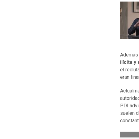
Además d
ilícita 
el reclu
eran fin
Actualme
autorida
PDI advi
suelen d
constant