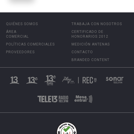
QUIÉNES SOMOS
TRABAJA CON NOSOTROS
ÁREA
CERTIFICADO DE
COMERCIAL
HONORARIOS 2012
POLÍTICAS COMERCIALES
MEDICIÓN ANTENAS
PROVEEDORES
CONTACTO
BRANDED CONTENT