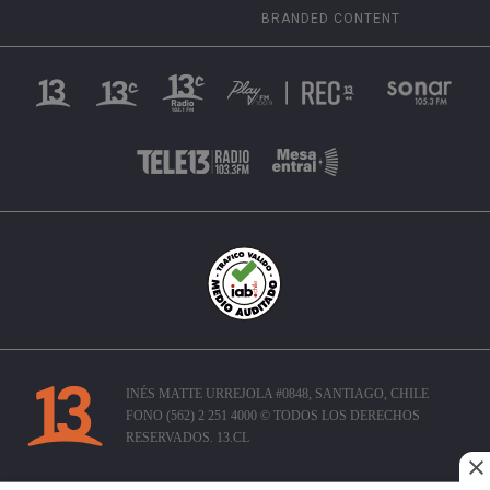
BRANDED CONTENT
INÉS MATTE URREJOLA #0848, SANTIAGO, CHILE
FONO (562) 2 251 4000 © TODOS LOS DERECHOS
RESERVADOS. 13.CL