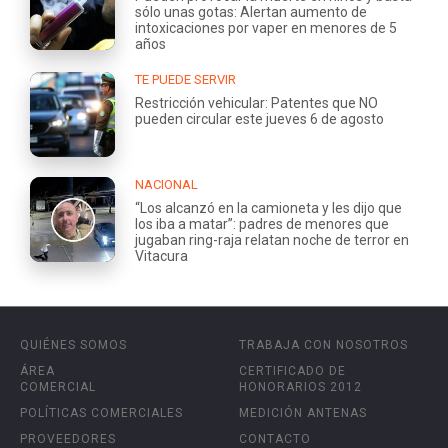
sólo unas gotas: Alertan aumento de
intoxicaciones por vaper en menores de 5
años
TE PUEDE SERVIR
Restricción vehicular: Patentes que NO
pueden circular este jueves 6 de agosto
NACIONAL
“Los alcanzó en la camioneta y les dijo que
los iba a matar”: padres de menores que
jugaban ring-raja relatan noche de terror en
Vitacura
QUIÉNES SOMOS
TRABAJA CON NOSOTROS
ÁREA
CERTIFICADO DE
COMERCIAL
HONORARIOS 2012
POLÍTICAS COMERCIALES
MEDICIÓN ANTENAS
PROVEEDORES
CONTACTO