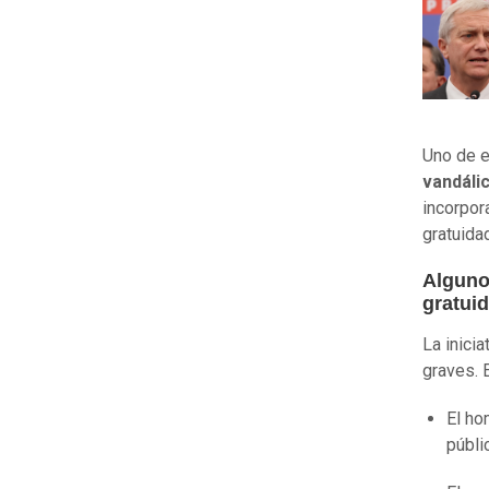
Uno de e
vandáli
incorpor
gratuida
Algunos
gratui
La inici
graves. E
El ho
públi