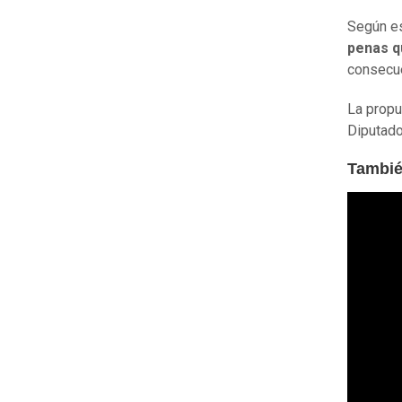
Según es
penas q
consecue
La propu
Diputado
Tambié