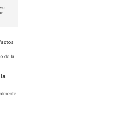
es:
er
"actos
o de la
 la
ialmente