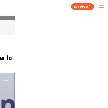
☰
er la