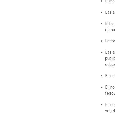
El ma
Las a
El ho
de su
La to
Las a
públi
educa
El in
El in
ferro
El in
veget