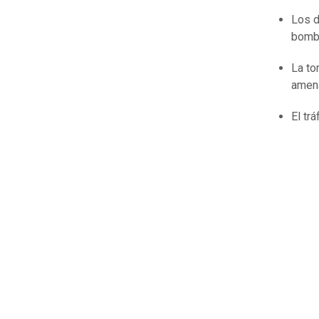
Los d
bomba
La to
amen
El tr