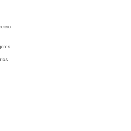
rcicio
jeros.
rios