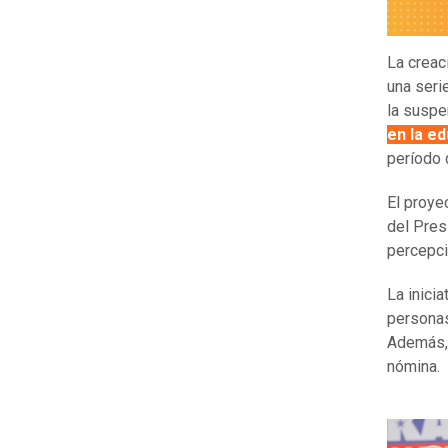
La creac
una seri
la suspe
en la e
período 
El proye
del Pres
percepci
La inicia
personas
Además, 
nómina.