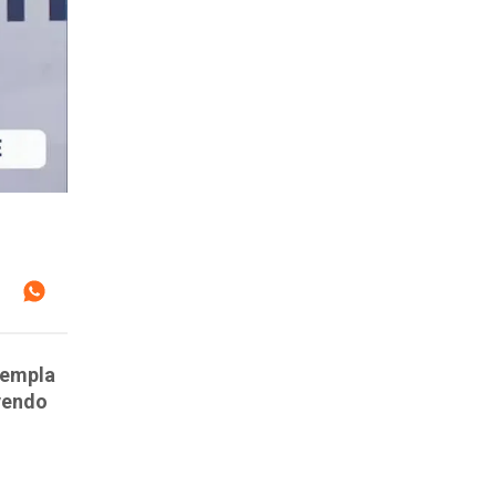
templa
yendo