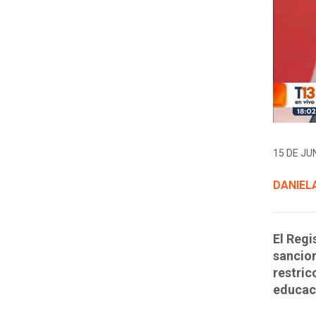
15 DE JUN
DANIELA
El Regi
sancion
restric
educaci