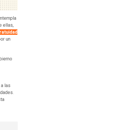
ntempla
 ellas,
ratuidad
or un
bierno
 a las
idades.
ta