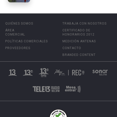
QUIÉNES SOMOS
TRABAJA CON NOSOTROS
ÁREA
CERTIFICADO DE
COMERCIAL
HONORARIOS 2012
POLÍTICAS COMERCIALES
MEDICIÓN ANTENAS
PROVEEDORES
CONTACTO
BRANDED CONTENT