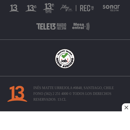
INÉS MATTE URREJOLA #0848, SANTIAGO, CHILE
FONO (562) 2 251 4000 © TODOS LOS DERECHOS
RESERVADOS. 13.CL