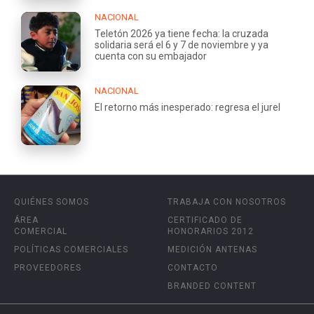
NACIONAL
Teletón 2026 ya tiene fecha: la cruzada
solidaria será el 6 y 7 de noviembre y ya
cuenta con su embajador
NACIONAL
El retorno más inesperado: regresa el jurel
QUIÉNES SOMOS
TRABAJA CON NOSOTROS
ÁREA
CERTIFICADO DE
COMERCIAL
HONORARIOS 2012
POLÍTICAS COMERCIALES
MEDICIÓN ANTENAS
PROVEEDORES
CONTACTO
BRANDED CONTENT