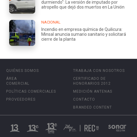
durmiendo": La versión de imputado por
atropello que dejó dos muertos en La Unión
NACIONAL
Incendio en empresa química de Quilicura:
Minsal anuncia sumario sanitario y solicitará
cierre de la planta
QUIÉNES SOMOS
TRABAJA CON NOSOTROS
ÁREA
CERTIFICADO DE
COMERCIAL
HONORARIOS 2012
POLÍTICAS COMERCIALES
MEDICIÓN ANTENAS
PROVEEDORES
CONTACTO
BRANDED CONTENT