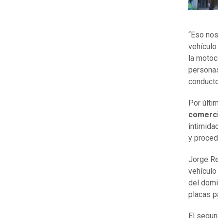
“Eso nos
vehículo
la motoc
personas
conducto
Por últi
comerci
intimida
y procedi
Jorge Rey
vehículo
del domi
placas p
El segun