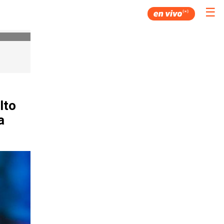
☰
lto
a