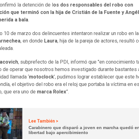
onfirmó la detención de l
os dos responsables del robo con
ción que terminó con la hija de Cristián de la Fuente y Angél
erida a bala
.
o 10 de marzo dos delincuentes intentaron realizar un robo en l
arnechea
, en donde
Laura
, hija de la pareja de actores, resultó 
aleada.
acovich
, subprefecto de la PDI, informó que "en conocimiento 
 de operar que nosotros hemos investigado durante bastantes 
dad llamada ‘
motoclock
’, pudimos lograr establecer que este 
día, el objetivo del robo era el reloj que portaba la víctima en e
, que era uno de
marca Rolex
”.
Lee También >
Carabinero que disparó a joven en marcha quedó e
libertad bajo apercibimiento