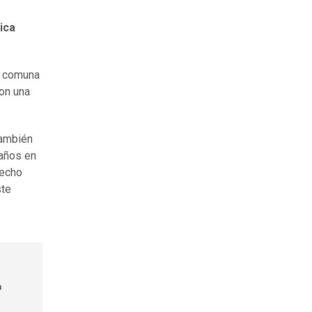
ica
a comuna
con una
también
años en
hecho
ste
n