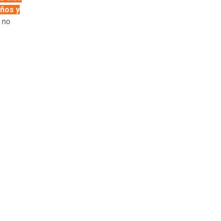
años y
 no