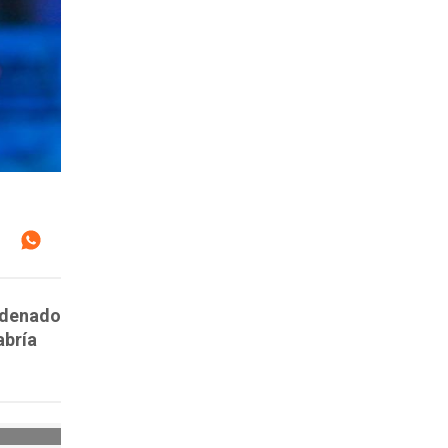
ondenado
abría