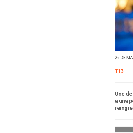
26 DE MA
T13
Uno de 
a una p
reingre