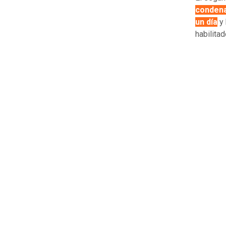
condena
un día
y 
habilitad