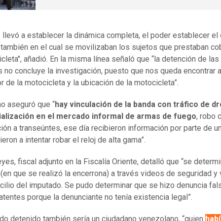
 llevó a establecer la dinámica completa, el poder establecer el 
 también en el cual se movilizaban los sujetos que prestaban co
icleta", añadió. En la misma línea señaló que “la detención de las
 no concluye la investigación, puesto que nos queda encontrar a
r de la motocicleta y la ubicación de la motocicleta”.
mo aseguró que “
hay vinculación de la banda con tráfico de d
alización en el mercado informal de armas de fuego
, robo 
ción a transeúntes, ese día recibieron información por parte de un
eron a intentar robar el reloj de alta gama”.
es, fiscal adjunto en la Fiscalía Oriente, detalló que “se determi
 (en que se realizó la encerrona) a través videos de seguridad y
cilio del imputado. Se pudo determinar que se hizo denuncia fal
atentes porque la denunciante no tenía existencia legal”.
do detenido también sería un ciudadano venezolano, “quien
h
abí