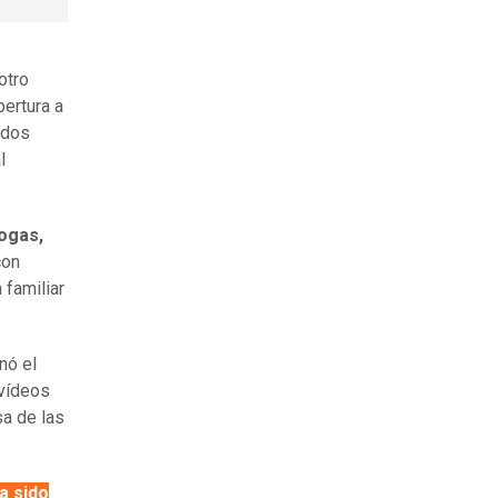
otro
bertura a
 dos
l
rogas,
con
 familiar
nó el
 vídeos
sa
de las
a sido