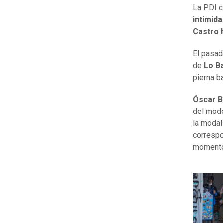
La PDI c
intimida
Castro h
El pasad
de
Lo B
pierna b
Óscar B
del modo
la
modali
correspon
momento