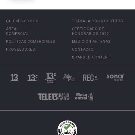
QUIÉNES SOMOS
TRABAJA CON NOSOTROS
ÁREA
CERTIFICADO DE
COMERCIAL
HONORARIOS 2012
POLÍTICAS COMERCIALES
MEDICIÓN ANTENAS
PROVEEDORES
CONTACTO
BRANDED CONTENT