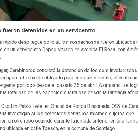
s fueron detenidos en un servicentro
al rápido despliegue policial, los sospechosos fueron ubicados
e en un servicentro Copec situado en avenida El Rosal con Amér
o.
ugar, Carabineros concretó la detención de los seis involucrados
ecuperó el vehículo utilizado para cometer el delito, el cual man
vigente por robo desde el pasado 25 de abril. Asimismo, se log
r la totalidad de las especies sustraídas desde la farmacia afec
 Capitán Pablo Letelier, Oficial de Ronda Rinconada, OS9 de Car
calía investigan si los detenidos serían los mismos sujetos que
ron en otro robo ocurrido durante la jornada anterior en una farma
nd ubicada en calle Toesca, en la comuna de Santiago.