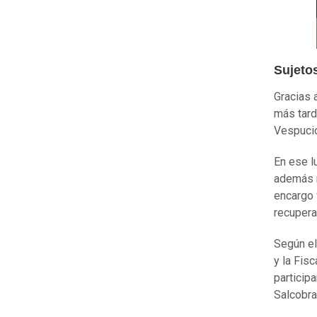
Sujeto
Gracias 
más tard
Vespuci
En ese l
además r
encargo 
recupera
Según el
y la Fis
participa
Salcobra