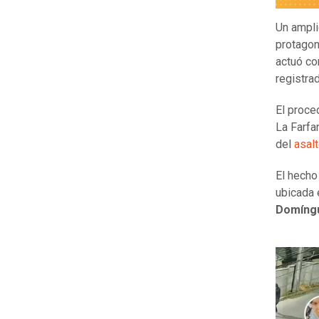
Un ampli
protagon
actuó co
registra
El proce
La Farfa
del
asal
El hecho
ubicada 
Domíng