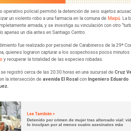
o operativo policial permitió la detención de seis sujetos acusa
izar un violento robo a una farmacia en la comuna de
Maipú
. La 
mpletamente armada, y se investiga su vinculación con otro “tur
do apenas un día antes en Santiago Centro.
dimiento fue realizado por personal de Carabineros de la 29ª Co
na, quienes lograron capturar a los sospechosos pocos minuto
to
y recuperar la totalidad de las especies robadas.
 se registró cerca de las 20:30 horas en una sucursal de
Cruz V
en la intersección de
avenida
El Rosal
con
Ingeniero Eduardo
uez.
Lee También >
Detenido por crimen de mujer tras altercado vial: vi
lo inculpan por al menos cuatro asesinatos más