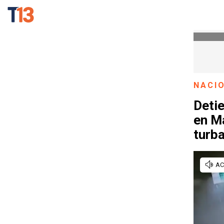
NACI
Detie
en Ma
turba