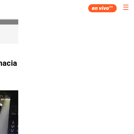
☰
macia