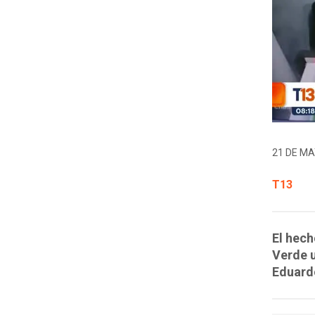
21 DE MA
T13
El hech
Verde u
Eduard