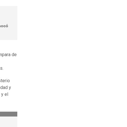
chocó
ampara de
s.
terio
idad y
 y el