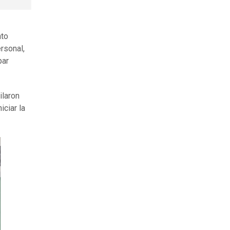
nto
rsonal,
par
ilaron
iciar la