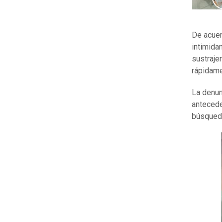
De acuer
intimida
sustraje
rápidame
La denun
antecede
búsqueda