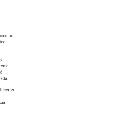
 minutos
ico
 y
tenía
ró
tada.
abineros
cia