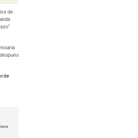
dos de
banda
bazo”
misaría
s después
erde
deos