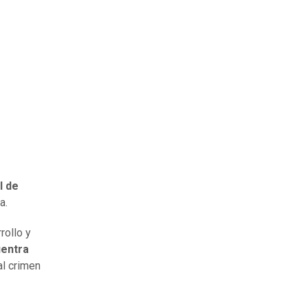
l de
a.
rollo y
uentra
al crimen