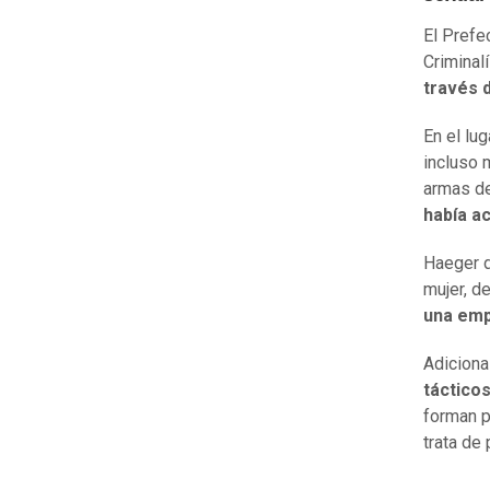
El Prefe
Criminalí
través 
En el lu
incluso 
armas d
había a
Haeger d
mujer, d
una emp
Adiciona
tácticos
forman p
trata de