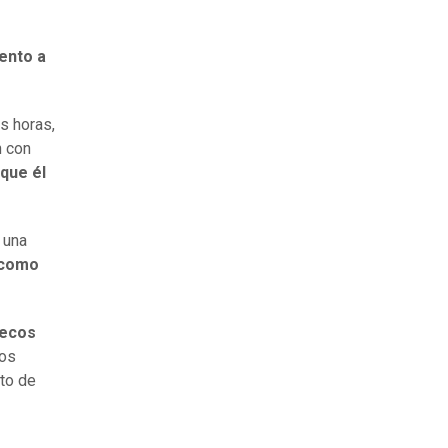
ento a
s horas,
n con
 que él
 una
 como
lecos
tos
ito de