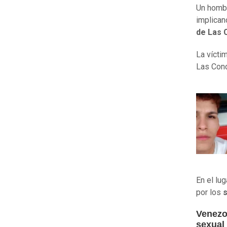
Un hombr
implican
de Las 
La vícti
Las Co
En el lu
por los
s
Venezo
sexual