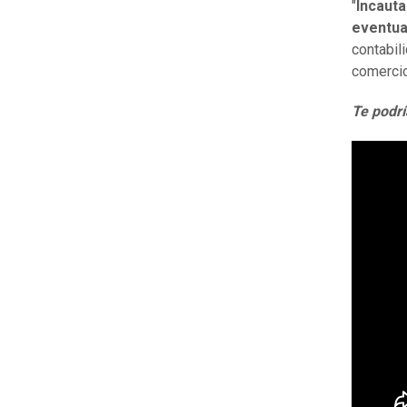
"
Incauta
eventua
contabil
comercio
Te podrí