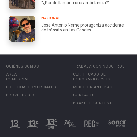
“¿Puede llamar a una ambulancia?”
NACIONAL
José Antonio Neme protagoniza accidente
de tránsito en Las Condes
QUIÉNES SOMOS
TRABAJA CON NOSOTROS
ÁREA
CERTIFICADO DE
COMERCIAL
HONORARIOS 2012
POLÍTICAS COMERCIALES
MEDICIÓN ANTENAS
PROVEEDORES
CONTACTO
BRANDED CONTENT